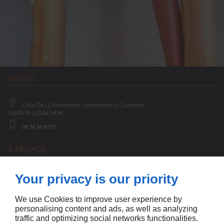
GASTOU
5 Rue De La Tramontane Lotissement Le Coumbelo
11600
VILLEGAILHENC
09 74 56 99 57
À PROPOS
Accueil
Your privacy is our priority
Contactez-nous
Mentions légales
Plan du site
We use Cookies to improve user experience by
personalising content and ads, as well as analyzing
SUIVEZ NOUS
traffic and optimizing social networks functionalities.