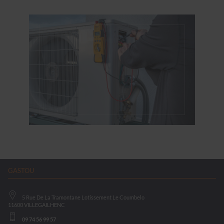
GASTOU
5 Rue De La Tramontane Lotissement Le Coumbelo
11600
VILLEGAILHENC
09 74 56 99 57